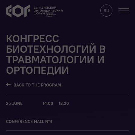
RU
КОНГРЕСС
ABOUT
БИОТЕХНОЛОГИЙ В
PROGRAM
ТРАВМАТОЛОГИИ И
STAND RENTAL
ОРТОПЕДИИ
FOR THE MEDIA
SPEAKERS
BACK TO THE PROGRAM
ONLINE
PARTNERSHIP
25 JUNE
14:00 — 18:30
CONTACTS
EOF CLUB WEBSITE
CONFERENCE HALL №4
SIGN IN