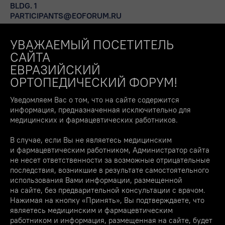
BLDG. 1
PARTICIPANTS@EOFORUM.RU
FORUM 2023
CONTACT US
УВАЖАЕМЫЙ ПОСЕТИТЕЛЬ
САЙТА
ЕВРАЗИЙСКИЙ
ОРТОПЕДИЧЕСКИЙ ФОРУМ!
ABOUT
PROGRAM
Уведомляем Вас о том, что на сайте содержится
STAND RENTAL
информация, предназначенная исключительно для
FOR THE MEDIA
медицинских и фармацевтических работников.
SPEAKERS
В случае, если Вы не являетесь медицинским
ONLINE
и фармацевтическим работником, Администратор сайта
PARTNERSHIP
не несет ответственности за возможные отрицательные
EOF CLUB
последствия, возникшие в результате самостоятельного
использования Вами информации, размещенной
CONTACTS
на сайте, без предварительной консультации с врачом.
Нажимая на кнопку «Принять», Вы подтверждаете, что
являетесь медицинским и фармацевтическим
работником и информация, размещенная на сайте, будет