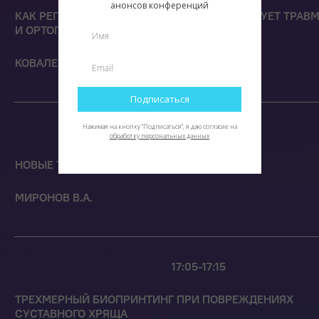
анонсов конференций
КАК РЕГЕНЕРАТИВНАЯ МЕДИЦИНА ПРЕОБРАЗУЕТ ТРАВ
И ОРТОПЕДИЮ?
КОВАЛЕВ А.В.
Подписаться
Нажимая на кнопку "Подписаться", я даю согласие на
16:55-17:05
обработку персональных данных
НОВЫЕ ТРЕНДЫ В БИОПЕЧАТИ
МИРОНОВ В.А.
17:05-17:15
ТРЕХМЕРНЫЙ БИОПРИНТИНГ ПРИ ПОВРЕЖДЕНИЯХ
СУСТАВНОГО ХРЯЩА