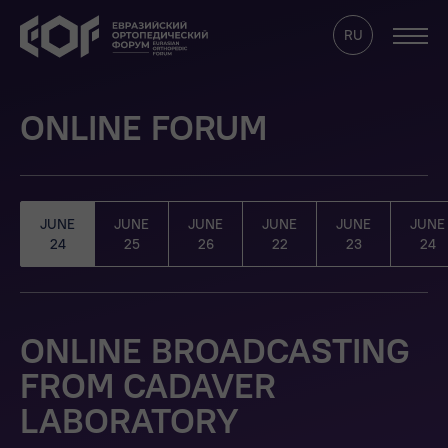
RU
ONLINE FORUM
ABOUT
PROGRAM
STAND RENTAL
FOR THE MEDIA
JUNE
JUNE
JUNE
JUNE
JUNE
JUNE
24
25
26
22
23
24
SPEAKERS
ONLINE
PARTNERSHIP
ONLINE BROADCASTING
CONTACTS
FROM CADAVER
EOF CLUB WEBSITE
LABORATORY
SIGN IN