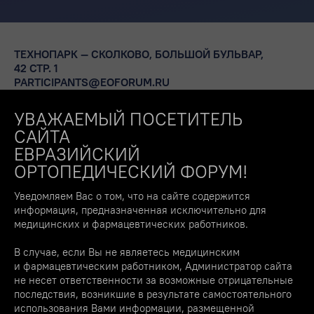
ТЕХНОПАРК — СКОЛКОВО, БОЛЬШОЙ БУЛЬВАР,
42 СТР. 1
PARTICIPANTS@EOFORUM.RU
УВАЖАЕМЫЙ ПОСЕТИТЕЛЬ
ФОРУМ 2023
СВЯЗАТЬСЯ С НАМИ
САЙТА
ЕВРАЗИЙСКИЙ
ОРТОПЕДИЧЕСКИЙ ФОРУМ!
О ФОРУМЕ
ПРОГРАММА
Уведомляем Вас о том, что на сайте содержится
АРЕНДА СТЕНДОВ
информация, предназначенная исключительно для
медицинских и фармацевтических работников.
ДЛЯ СМИ
СПИКЕРЫ
В случае, если Вы не являетесь медицинским
ПАРТНЕРАМ
и фармацевтическим работником, Администратор сайта
КЛУБ ЕОФ
не несет ответственности за возможные отрицательные
последствия, возникшие в результате самостоятельного
КОНТАКТЫ
использования Вами информации, размещенной