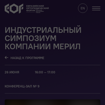
EN
ИНДУСТРИАЛЬНЫЙ
О ФОРУМЕ
СИМПОЗИУМ
ПРОГРАММА
КОМПАНИИ МЕРИЛ
АРЕНДА СТЕНДОВ
ДЛЯ СМИ
НАЗАД К ПРОГРАММЕ
СПИКЕРЫ
ОНЛАЙН
26 ИЮНЯ
16:00 — 17:00
ПАРТНЕРАМ
КОНТАКТЫ
КОНФЕРЕНЦ-ЗАЛ № 9
САЙТ КЛУБА ЕОФ
ВОЙТИ